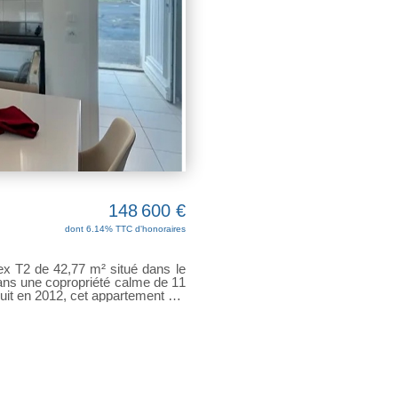
148 600 €
dont 6.14% TTC d'honoraires
e 42,77 m² situé dans le
dans une copropriété calme de 11
ruit en 2012, cet appartement est
économies d'énergie. - Rez-de-
r lumineux avec coin cuisine. -
gement. - Extérieurs : Terrasse
cès sécurisé. Charges mensuelles
é avec locataire en place (loyer
ommercial n°918 242 561 RSAC