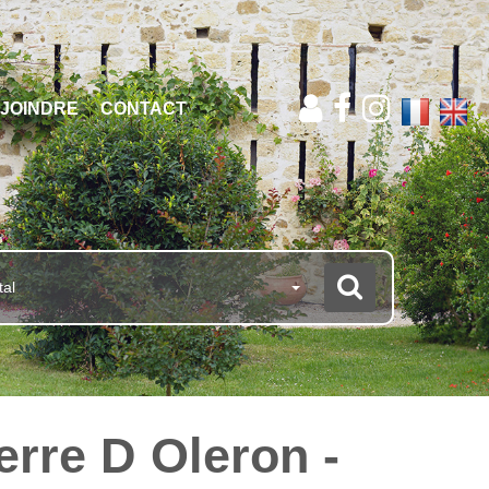
JOINDRE
CONTACT
tal
erre D Oleron -