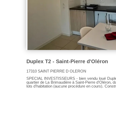
Duplex T2 - Saint-Pierre d'Oléron
17310 SAINT PIERRE D OLERON
SPECIAL INVESTISSEURS - bien vendu loué Duplex T2 d
quartier de La Brimaudière à Saint-Pierre d'Oléron, 
lots d'habitation (aucune procédure en cours). Const
équipé d'une pompe à chaleur et offre confort et 
chaussée : Entrée avec placard, WC séparés, séjou
Étage : Une chambre avec placard, une pièce de ran
privative , petit potager et 2 places de parking. Ac
de copropriété : 56 € DPE : B - GES : A Logement lou
520 €/mois + 28 € de charges). Pour plus d'informations ou une visite, contactez moi
: Véronique PHILYS (EI) 06.36.20.40.22 Agent c