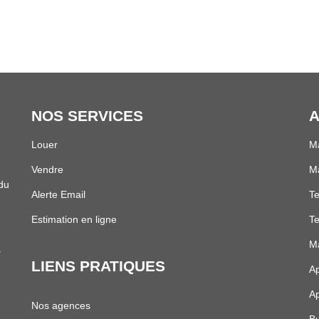
olais 04.74.02.60.00
NOS SERVICES
A
Louer
Ma
Vendre
Ma
 du
Alerte Email
Te
Estimation en ligne
Te
Ma
.
LIENS PRATIQUES
Ap
Ap
Nos agences