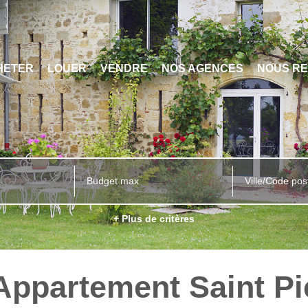
HETER
LOUER
VENDRE
NOS AGENCES
NOUS RE
Ville/Code pos
+ Plus de critères
Appartement Saint Pi