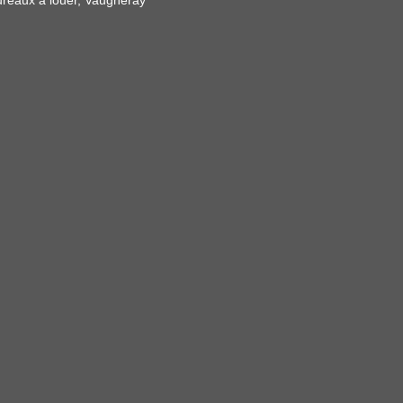
reaux à louer, Vaugneray