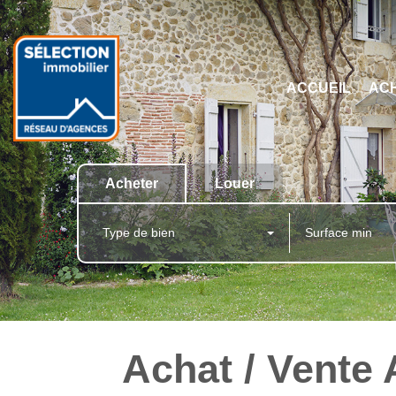
ACCUEIL
AC
Acheter
Louer
Type de bien
Achat / Vente 