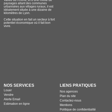
Vallée du Rhône, et d’une mixité de
paysages allant des communes
urbanisées aux villages ruraux, il est
idéalement située à une dizaine de
kilomètres de Lyon.
Cette situation en fait un secteur à fort
potentiel économique où il fait bon
vivre.
NOS SERVICES
LIENS PRATIQUES
Louer
Nos agences
Vendre
Plan du site
Alerte Email
Contactez-nous
Estimation en ligne
Mentions
Politique de confidentialité