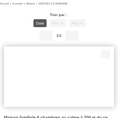
Accueil
A vendre
Maison
GREZIEU LA VARENNE
Trier par :
Date
Prix -/+
Prix +/-
1/1
Maison familiale 6 chambres au calme à 700 m du centre.