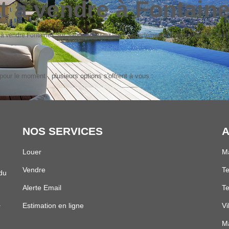
 a vendre à Fontain
nt à vendre Fontaines Sur Saone. Trouvez votre Appartement sur Fontaines Sur S
our le moment , plusieurs options s'offrent à vous :
NOS SERVICES
A
Louer
Ma
Vendre
Te
 du
Alerte Email
Te
.
Estimation en ligne
Vi
Ma