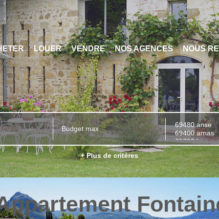
HETER
LOUER
VENDRE
NOS AGENCES
NOUS RE
+ Plus de critères
 Appartement Fontain