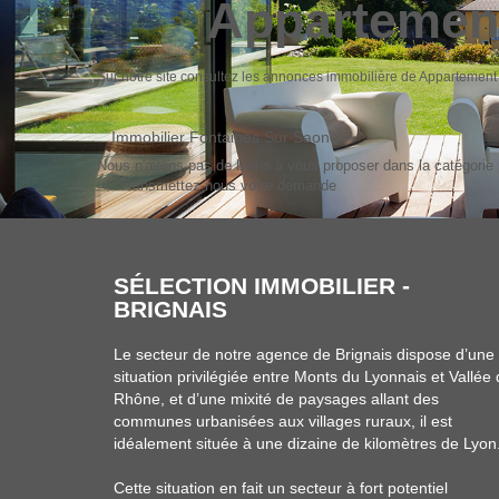
Appartement
Sur notre site consultez les annonces immobilière de Apparteme
Immobilier Fontaines Sur Saone
Nous n'avons pas de biens à vous proposer dans la catégorie p
Transmettez-nous votre demande
SÉLECTION IMMOBILIER -
BRIGNAIS
Le secteur de notre agence de Brignais dispose d’une
situation privilégiée entre Monts du Lyonnais et Vallée
Rhône, et d’une mixité de paysages allant des
communes urbanisées aux villages ruraux, il est
idéalement située à une dizaine de kilomètres de Lyon
Cette situation en fait un secteur à fort potentiel