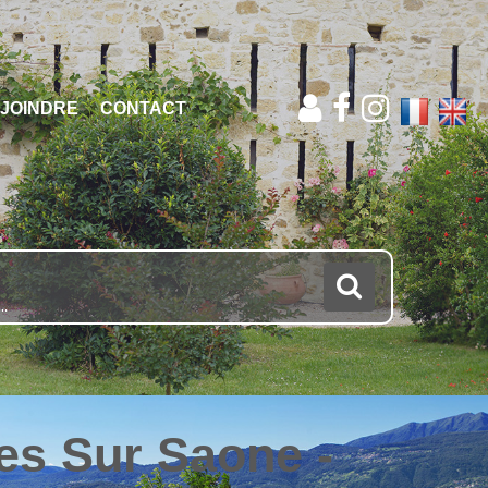
JOINDRE
CONTACT
es Sur Saone -