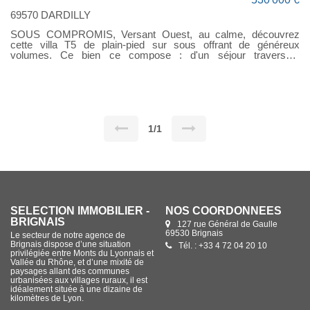
69570 DARDILLY
SOUS COMPROMIS, Versant Ouest, au calme, découvrez
cette villa T5 de plain-pied sur sous offrant de généreux
volumes. Ce bien ce compose : d'un séjour traversant
Est/Ouest de 41 m², avec une belle hauteur sous plafond de
4,80 m, une cheminée et une mezzanine, véranda exposée
Ouest, cuisine indépendante complète l'espace de vie. L'espace
nuit se compose de trois chambres, une salle de bains et une
salle d'eau privative. Un sous-sol complet accueille une
quatrième chambre aménagée, un atelier, un garage ainsi
qu'une cave. Le tout est implanté sur un terrain exploitable de 1
1/1
375 m². Menuiseries récentes. Travaux à prévoir, offrant un
beau potentiel de personnalisation. Les premières photos
d'intérieur ont été réalisées par IA. « Les informations sur les
risques auxquels ce bien est exposé sont disponibles sur le site
Géorisques : www.georisques.gouv.fr ». Contact: Sélection
immobilier: 04.78.35.07.63 ou 06.36.36.81.38
SÉLECTION IMMOBILIER -
NOS COORDONNÉES
BRIGNAIS
127 rue Général de Gaulle
69530 Brignais
Le secteur de notre agence de
Brignais dispose d’une situation
Tél. : +33 4 72 04 20 10
privilégiée entre Monts du Lyonnais et
Vallée du Rhône, et d’une mixité de
paysages allant des communes
urbanisées aux villages ruraux, il est
idéalement située à une dizaine de
kilomètres de Lyon.