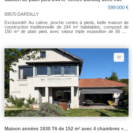
599 000 €
69570 DARDILLY
Exclusivité! Au calme, proche centre à pieds, belle maison de
construction traditionnelle de 244 m² habitables, composé de
150 m² de plain pied, avec séjour triple exposition de 56 m²,
cuisine séparée, 4 chambres, salle de bains et salle d'eau. Sous
sol aménagé avec salle de jeux de 67 m², lingerie, salle de
bains, garage 46 m² , dépdnance et cave à vin. Chauffage
électrique, climatisation. Terrain arboré de 1369 m² agrémenté
d'une piscine . Travaux à prévoir, fort potentiel, emplacement de
choix. DPE D Contact: Sélection immobilier Dardilly au
04/78/35/07/63 ou 06/36/36/81/38 Consultez l"ensemble de nos
offres sur www.selection-immobilier.com « Les informations sur
les risques auxquels ce bien est exposé sont disponibles sur le
site Géorisques : www.georisques.gouv.fr ».
Maison années 1930 T6 de 152 m² avec 4 chambres + bureau jardin