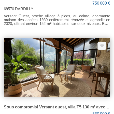
750 000 €
69570 DARDILLY
Versant Ouest, proche village à pieds, au calme, charmante
maison des années 1930 entièrement rénovée et agrandie en
2020, offrant environ 152 m² habitables sur deux niveaux. Belle
pièce de vie de 43 m² baignée de lumière, avec charpente
apparente et hauteur sous plafond, poêle à granulés et accès
direct à la terrasse et au jardin. Cuisine équipée. 4 chambres
dont une suite parentale de plain-pied avec espace bureau, salle
de bains et wc. À l'étage, un agréable espace lecture complète
les trois chambres avec placards, dont une avec bureau
attenant. Terrain plat, clos et piscinable de 753 m². Garage avec
porte motorisée, carport et stationnements supplémentaires
dans la propriété. Portail motorisé, et second accès piéton.
Prestations de qualité : parquets chêne, carreaux ciments,
volets roulants électriques, store banne électrique. DPE : C.
Contact : Sélection Immobilier Dardilly : 04/78/35/07/63 ou
O6/36/36/81/38 « Les informations sur les risques auxquels ce
bien est exposé sont disponibles sur le site Géorisques :
www.georisques.gouv.fr ».
Sous compromis! Versant ouest, villa T5 130 m² avec vue
530 000 €