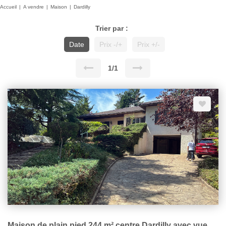
Accueil
A vendre
Maison
Dardilly
Trier par :
Date
Prix -/+
Prix +/-
1/1
Maison de plain pied 244 m² centre Dardilly avec vue