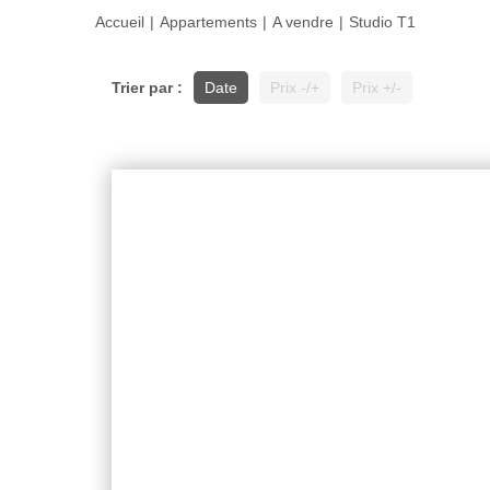
Accueil
Appartements
A vendre
Studio T1
Trier par :
Date
Prix -/+
Prix +/-