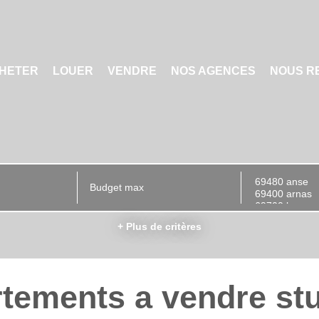
HETER
LOUER
VENDRE
NOS AGENCES
NOUS R
+ Plus de critères
tements a vendre stu