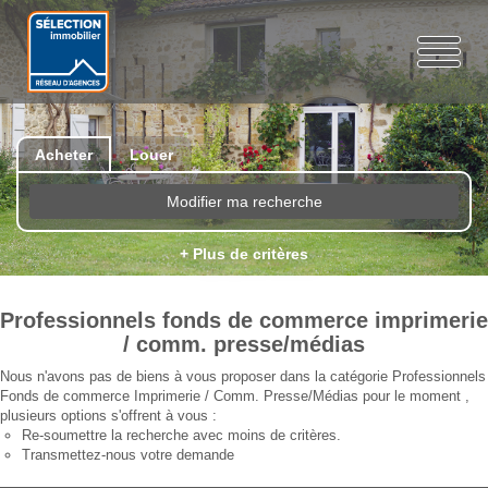
Acheter
Louer
Modifier ma recherche
+ Plus de critères
Professionnels fonds de commerce imprimerie
/ comm. presse/médias
Nous n'avons pas de biens à vous proposer dans la catégorie Professionnels
Fonds de commerce Imprimerie / Comm. Presse/Médias pour le moment ,
plusieurs options s'offrent à vous :
Re-soumettre la recherche avec moins de critères.
Transmettez-nous votre demande