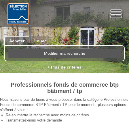
Acheter
Louer
Modifier ma recherche
+ Plus de critères
Professionnels fonds de commerce btp
bâtiment / tp
Nous n'avons pas de biens à vous proposer dans la catégorie Professionnels
Fonds de commerce BTP Bâtiment / TP pour le moment , plusieurs options
s'offrent à vous :
Re-soumettre la recherche avec moins de critères.
Transmettez-nous votre demande