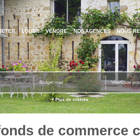
HETER
LOUER
VENDRE
NOS AGENCES
NOUS RE
Ville/Code pos
+ Plus de critères
 fonds de commerce 