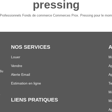
pressing
 Professionnels Fonds de commerce Commerces Prox. Pressing pour le moment 
NOS SERVICES
A
Louer
Ma
Vendre
Ap
 du
Alerte Email
Ap
Estimation en ligne
Te
Ma
.
LIENS PRATIQUES
Ma
Ap