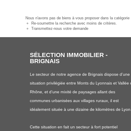
Nous n'avons pas de biens à vous proposer dans la catégorie
Re-soumettre la recherche avec moins de critères.
Transmettez-nous votre demande
SÉLECTION IMMOBILIER -
BRIGNAIS
Le secteur de notre agence de Brignais dispose d’une
situation privilégiée entre Monts du Lyonnais et Vallée
Rhône, et d’une mixité de paysages allant des
communes urbanisées aux villages ruraux, il est
idéalement située à une dizaine de kilomètres de Lyon
Cette situation en fait un secteur à fort potentiel