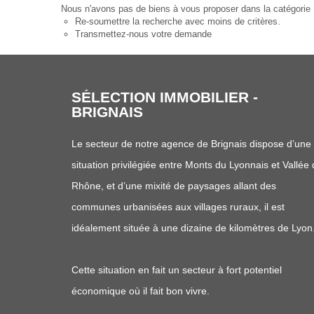
Nous n'avons pas de biens à vous proposer dans la catégorie P
Re-soumettre la recherche avec moins de critères.
Transmettez-nous votre demande
SÉLECTION IMMOBILIER -
BRIGNAIS
Le secteur de notre agence de Brignais dispose d’une
situation privilégiée entre Monts du Lyonnais et Vallée
Rhône, et d’une mixité de paysages allant des
communes urbanisées aux villages ruraux, il est
idéalement située à une dizaine de kilomètres de Lyon
Cette situation en fait un secteur à fort potentiel
économique où il fait bon vivre.