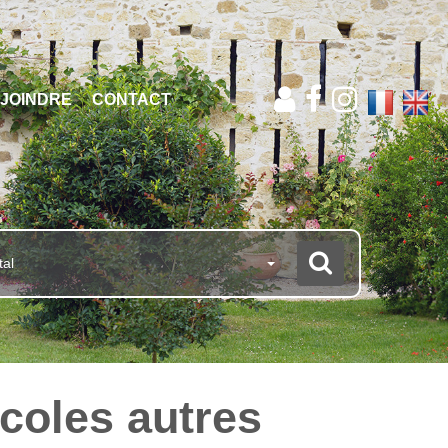
JOINDRE
CONTACT
tal
icoles autres