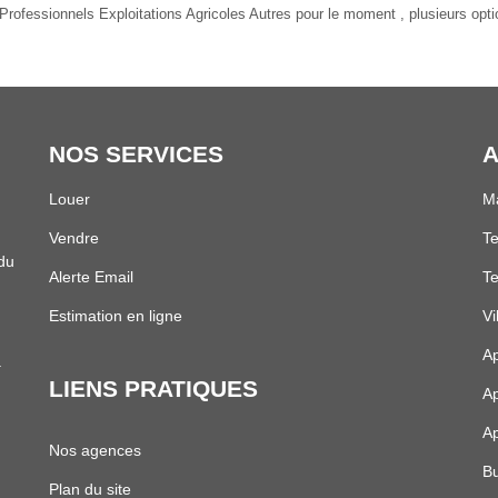
rofessionnels Exploitations Agricoles Autres pour le moment , plusieurs optio
NOS SERVICES
A
Louer
Ma
Vendre
Te
 du
Alerte Email
Te
Estimation en ligne
Vi
Ap
.
LIENS PRATIQUES
Ap
Ap
Nos agences
Bu
Plan du site