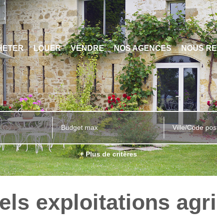
HETER
LOUER
VENDRE
NOS AGENCES
NOUS RE
Ville/Code pos
+ Plus de critères
ls exploitations agr