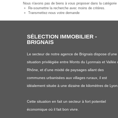
Nous n'avons pas de biens à vous proposer dans la catégorie 
Re-soumettre la recherche avec moins de critères.
Transmettez-nous votre demande
SÉLECTION IMMOBILIER -
BRIGNAIS
Le secteur de notre agence de Brignais dispose d’une
situation privilégiée entre Monts du Lyonnais et Vallée
Rhône, et d’une mixité de paysages allant des
communes urbanisées aux villages ruraux, il est
idéalement située à une dizaine de kilomètres de Lyon
Cette situation en fait un secteur à fort potentiel
économique où il fait bon vivre.