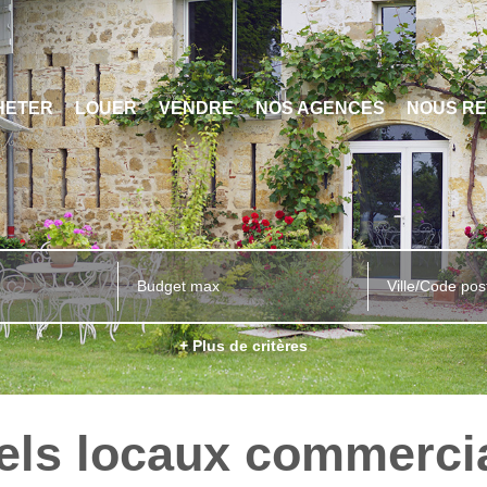
HETER
LOUER
VENDRE
NOS AGENCES
NOUS RE
Ville/Code pos
+ Plus de critères
els locaux commerci