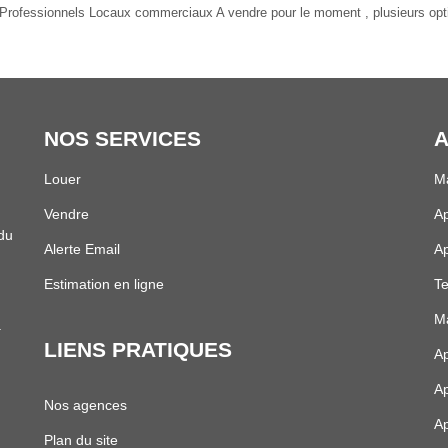
Professionnels Locaux commerciaux A vendre pour le moment , plusieurs optio
NOS SERVICES
A
Louer
M
Vendre
Ap
 du
Alerte Email
Ap
Estimation en ligne
Te
Ma
.
LIENS PRATIQUES
Ap
Ap
Nos agences
Ap
Plan du site