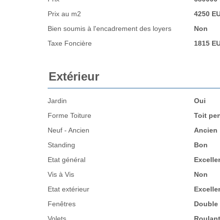
Prix au m2
4250 E
Bien soumis à l'encadrement des loyers
Non
Taxe Foncière
1815 E
Extérieur
Jardin
Oui
Forme Toiture
Toit pe
Neuf - Ancien
Ancien
Standing
Bon
Etat général
Excelle
Vis à Vis
Non
Etat extérieur
Excelle
Fenêtres
Double 
Volets
Roulant