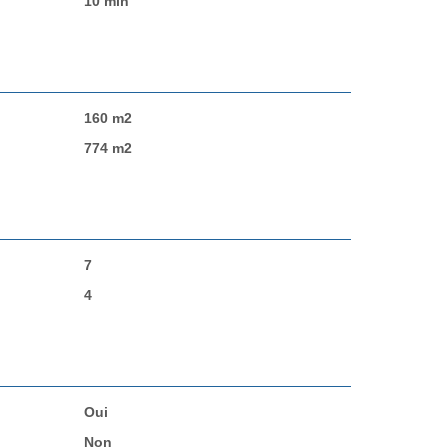
10 min
160 m2
774 m2
7
4
Oui
Non