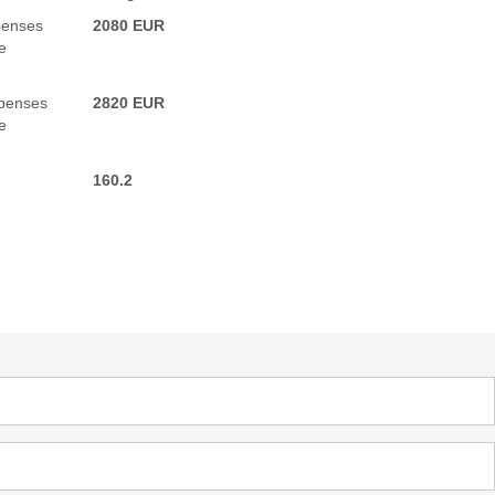
penses
2080 EUR
e
penses
2820 EUR
e
160.2