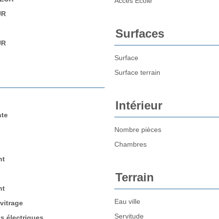
Accès Ecole
UR
Surfaces
UR
Surface
Surface terrain
Intérieur
nte
Nombre pièces
Chambres
nt
Terrain
nt
Eau ville
vitrage
Servitude
s électriques