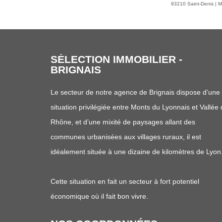
93210 Saint-Denis | Mo
finition sont à prévoir laissant la possibilit
votre convenance. Toussieux bénéficie d'une situation stratégique : accès
rapide à l'autoroute A46 permettant de r
minutes. Une maison fonctionnelle, lumineuse et bien située, idéale pour
accueillir votre projet de vie. A découvrir chez SELECTION IMMOBILIER
04.74.02.60.00 Votre interlocutrice Delphine 
SÉLECTION IMMOBILIER -
DARDILLY
Le secteur de l’ouest Lyonnais est assez vaste et la
commune de Dardilly étendue. Cette zone attire une
masse de lyonnais cherchant en quelque sorte à se
mettre au vert, en restant très proche de Lyon. La zon
intéresse principalement des familles, attirées par la
proximité des différentes commodités (accès,
commerces, vie associative).
Notre secteur attire aussi beaucoup de cadres