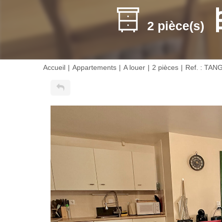
2 pièce(s)
Accueil
Appartements
A louer
2 pièces
Ref. : TAN