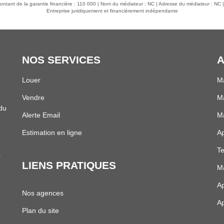
ntant de la garantie financière : 110 000 | Nom du médiateur : NC | Adresse du médiateur : NC |
é de personnaliser ces espaces à
Entreprise juridiquement et financièrement indépendante
ejoindre Lyon en moins de 40
JOLY
NOS SERVICES
A
Louer
M
Vendre
Ma
Alerte Email
Ma
Estimation en ligne
A
e
Te
LIENS PRATIQUES
Ma
Ap
Nos agences
Ap
Plan du site