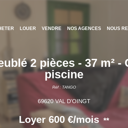
HETER
LOUER
VENDRE
NOS AGENCES
NOUS RE
lé 2 pièces - 37 m² - 
piscine
Réf : TANGO
69620 VAL D'OINGT
Loyer 600 €/mois
**