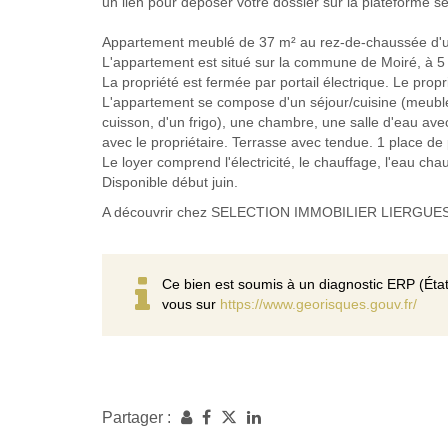
un lien pour déposer votre dossier sur la plateforme 
Appartement meublé de 37 m² au rez-de-chaussée d'une
L'appartement est situé sur la commune de Moiré, à 5 
La propriété est fermée par portail électrique. Le propr
L'appartement se compose d'un séjour/cuisine (meublée
cuisson, d'un frigo), une chambre, une salle d'eau av
avec le propriétaire. Terrasse avec tendue. 1 place de
Le loyer comprend l'électricité, le chauffage, l'eau chau
Disponible début juin.
A découvrir chez SELECTION IMMOBILIER LIERGUES 04
Ce bien est soumis à un diagnostic ERP (État
vous sur
https://www.georisques.gouv.fr/
Partager :