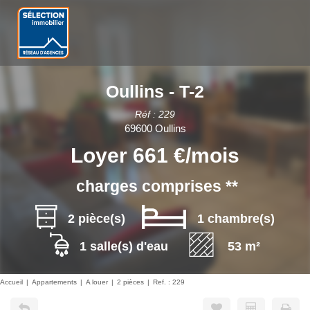
Oullins - T-2
Réf : 229
69600 Oullins
Loyer 661 €/mois
charges comprises **
2 pièce(s)
1 chambre(s)
1 salle(s) d'eau
53 m²
Accueil
Appartements
A louer
2 pièces
Ref. : 229