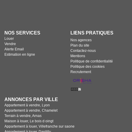
composé en grande partie de maisons
individuelles, de copropriétés à taille
humaine, et de terrains de plus en
plus constructibles, avec des zones en
centre village qui se densifient, en
réponse à la politique d’urbanisation
et la forte demande de la clientèle.
NOS SERVICES
LIENS PRATIQUES
Louer
Nos agences
Vendre
Plan du site
Alerte Email
Contactez-nous
Estimation en ligne
Mentions
Politique de confidentialité
Politique des cookies
Recrutement
ANNONCES PAR VILLE
Appartement à vendre, Lyon
Appartement à vendre, Chamelet
Terrain à vendre, Arnas
Maison à louer, Le bois d oingt
Appartement à louer, Villefranche sur saone
Appartement à louer, Dardilly