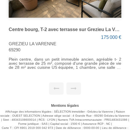
Centre bourg, T-2 avec terrasse sur Grezieu La Varenne
Plateau à aménager -
175 000 €
RENNE
GREZIEU LA VARENN
69290
 un petit immeuble ancien, agréable t- 2
Venez découvrir, plei
5 m², composé d'une grande pièce de vie
ancien, un plateau à 
ine US équipée, 1 chambre, une salle de
d'env 7 m² et petit jard
l'aménagement est disp
tos et ou vélos, avec l'électricité. Votre
rénovées par le vendeu
mmobilier 04.37.20.05.82
transports accessibles 
de renseignement : Vo
Grezieu La Varenne au 
Mentions légales
Affichage des informations légales : SÉLECTION immobilier - Grézieu-la-Varenne | Raison
sociale : OUEST SELECTION | Adresse siège social : 4 Grande Rue - 69290 Grézieu-la-Varenne
| Siret : 48343108600014 | RCS : LYON | Numero TVA Intracommunautaire : FR01483431086 |
Forme juridique : SAS | Capital social : 1500 € | Assurance RCP : NC |
Carte T : CPI 6901 2019 000 042 973 | Date de délivrance : 0000-00-00 | Lieu de délivrance :