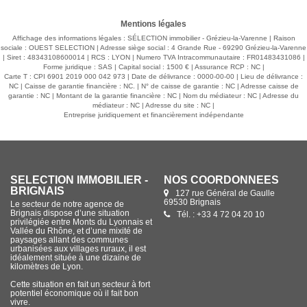
ligne C22 pour métro Gorge de Loup à 10 min. Votre agence
Sélection Immobilier de Grézieu la Varenne àau 04 37 20 05
é
82.
Mentions légales
:
Affichage des informations légales : SÉLECTION immobilier - Grézieu-la-Varenne | Raison
sociale : OUEST SELECTION | Adresse siège social : 4 Grande Rue - 69290 Grézieu-la-Varenne
| Siret : 48343108600014 | RCS : LYON | Numero TVA Intracommunautaire : FR01483431086 |
Forme juridique : SAS | Capital social : 1500 € | Assurance RCP : NC |
Carte T : CPI 6901 2019 000 042 973 | Date de délivrance : 0000-00-00 | Lieu de délivrance :
NC | Caisse de garantie financière : NC. | N° de caisse de garantie : NC | Adresse caisse de
garantie : NC | Montant de la garantie financière : NC | Nom du médiateur : NC | Adresse du
médiateur : NC | Adresse du site : NC |
Entreprise juridiquement et financièrement indépendante
SÉLECTION IMMOBILIER -
NOS COORDONNÉES
DARDILLY
18 place de l'Eglise
69570 Dardilly
Le secteur de l’ouest Lyonnais est
assez vaste et la commune de Dardilly
Tél. : +33 4 78 35 07 63
étendue. Cette zone attire une masse
de lyonnais cherchant en quelque
sorte à se mettre au vert, en restant
très proche de Lyon. La zone
intéresse principalement des familles,
attirées par la proximité des
différentes commodités (accès,
commerces, vie associative).
Notre secteur attire aussi beaucoup