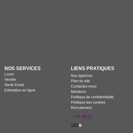
de cadres fraichement mutés et
notamment exerçant leur activité à
Dardilly ou les communes proches,
véritables vivier d’entreprises du
secteur tertiaire et 2.0.Le marché
immobilier, que ce soit à la vente ou à
la location est donc très actif, avec une
demande qui reste souvent
supérieure à l’offre.Ce marché est
composé en grande partie de maisons
individuelles, de copropriétés à taille
humaine, et de terrains de plus en
plus constructibles, avec des zones en
centre village qui se densifient, en
réponse à la politique d’urbanisation
et la forte demande de la clientèle.
NOS SERVICES
LIENS PRATIQUES
Louer
Nos agences
Vendre
Plan du site
Alerte Email
Contactez-nous
Estimation en ligne
Mentions
Politique de confidentialité
Politique des cookies
Recrutement