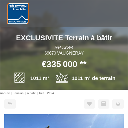
EXCLUSIVITE Terrain à bâtir
Réf : 2694
69670 VAUGNERAY
€335 000
**
1011 m²
1011 m² de terrain
Accueil
Terrains
à bâtir
Ref. : 2694