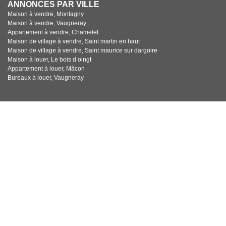
ANNONCES PAR VILLE
Maison à vendre, Montagny
Maison à vendre, Vaugneray
Appartement à vendre, Chamelet
Maison de village à vendre, Saint martin en haut
Maison de village à vendre, Saint maurice sur dargoire
Maison à louer, Le bois d oingt
Appartement à louer, Mâcon
Bureaux à louer, Vaugneray