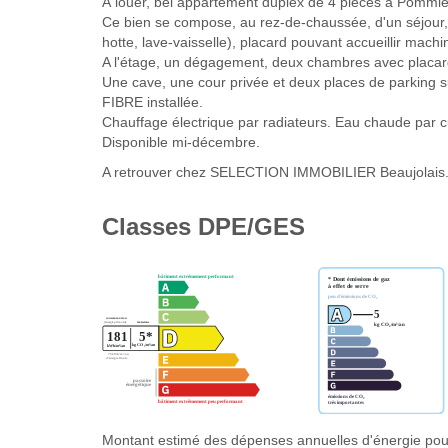
À louer, bel appartement duplex de 4 pièces à Pommier
Ce bien se compose, au rez-de-chaussée, d'un séjour,
hotte, lave-vaisselle), placard pouvant accueillir machi
A l'étage, un dégagement, deux chambres avec placard
Une cave, une cour privée et deux places de parking s
FIBRE installée.
Chauffage électrique par radiateurs. Eau chaude par cu
Disponible mi-décembre.
A retrouver chez SELECTION IMMOBILIER Beaujolais. Vo
Classes DPE/GES
Montant estimé des dépenses annuelles d'énergie pou