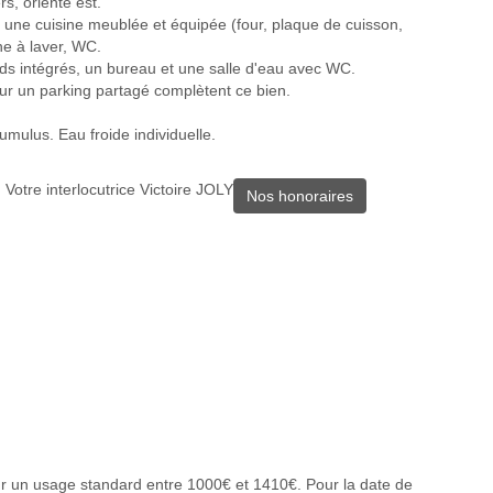
s, orienté est.
 une cuisine meublée et équipée (four, plaque de cuisson,
ne à laver, WC.
s intégrés, un bureau et une salle d'eau avec WC.
ur un parking partagé complètent ce bien.
mulus. Eau froide individuelle.
tre interlocutrice Victoire JOLY
Nos honoraires
r un usage standard entre 1000€ et 1410€. Pour la date de