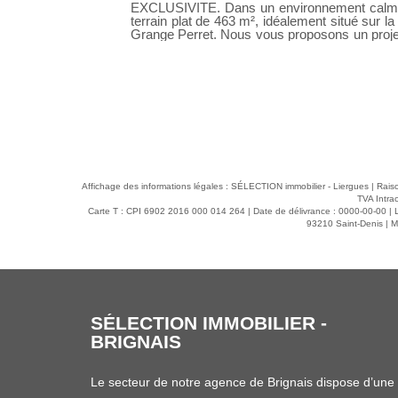
ouvrez ce beau
Accès toutes commodités à pied. Secteur a
nas, secteur La
1987 à usage d'habitation comprenant : Entré
salle à manger, salon-séjour, salle d'eau e
bureau, vestibule et WC suspendu, buanderi
st, offrant une
escaliers. A l'étage: Trois chambres avec pla
 famille Garage
. SH : 130m² environ Terrain plat de 656m² Jardin Pisc
neuf et pompe à chaleur Pool house pour cuisine d'été. Douche solaire.
3 500 € Soit un
Sélection Immobilier au 04.37.20.05.82 Terrasse orientée Sud et Est Carport
ctez-
ouvert possibilité de le fermer
 personnaliser
u 04.37.20.05.82
Affichage des informations légales : SÉLECTION immobilier - Liergues | Rai
TVA Intra
Carte T : CPI 6902 2016 000 014 264 | Date de délivrance : 0000-00-00 | Li
93210 Saint-Denis | Mo
SÉLECTION IMMOBILIER -
DARDILLY
Le secteur de l’ouest Lyonnais est assez vaste et la