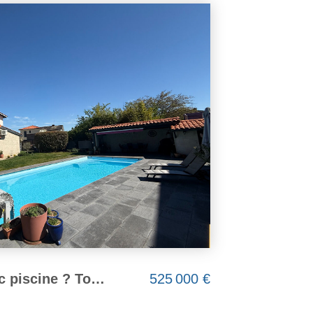
POUILLY LE MONIAL - Maison 7 pièces de 146 m² avec véranda et terrain 600m²
320 000 €
dont 3.23% TTC d'honoraires
JARNIOUX 69