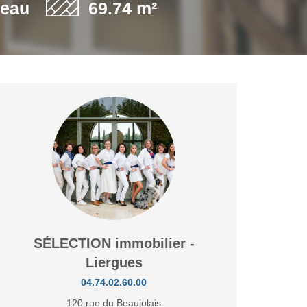
'eau
69.74 m²
SÉLECTION immobilier -
Liergues
04.74.02.60.00
120 rue du Beaujolais