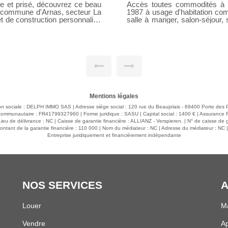
gréable Maison construite en
Vous êtes à la recherche d'un
e, cuisine équipée ouverte sur
? Je vous propose en EXCLUSIVITÉ cette maison en pierres dorées de 146
t WC suspendu, une chambre ou
m² située à Pouilly le Monial
e avec grenier, placard sous
de-chaussée, la partie habit
cards, une salle d'eau avec WC
avec vue dominante et un te
ine au sel avec rideau
vie comprend 4 chambres, un 
salle d'eau et WC séparés, ai
Cette maison est pour vous si 
permettant de rénover à votre 
: écoles, commerces et bus 
comme aux axes autoroutiers
Véronique PHILYS (EI) 06.3
Mentions légales
RSAC Villefranche-Tarar
04.74.02.60.00
son sociale : DELPH IMMO SAS | Adresse siège social : 120 rue du Beaujolais - 69400 Porte des P
communautaire : FR41799327960 | Forme juridique : SASU | Capital social : 1400 € | Assurance 
eu de délivrance : NC | Caisse de garantie financière : ALLIANZ - Verspieren. | N° de caisse de 
ntant de la garantie financière : 110 000 | Nom du médiateur : NC | Adresse du médiateur : NC |
Entreprise juridiquement et financièrement indépendante
NOS SERVICES
A
Louer
Ma
Vendre
A