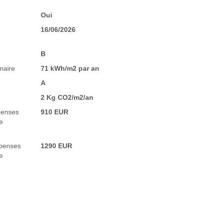
Oui
16/06/2026
B
maire
71 kWh/m2 par an
A
2 Kg CO2/m2/an
penses
910 EUR
e
penses
1290 EUR
e