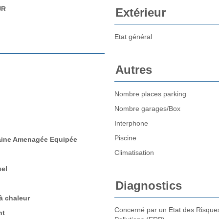
UR
Extérieur
Etat général
Autres
Nombre places parking
Nombre garages/Box
Interphone
Piscine
aine Amenagée Equipée
Climatisation
uel
Diagnostics
 chaleur
Concerné par un Etat des Risques
nt