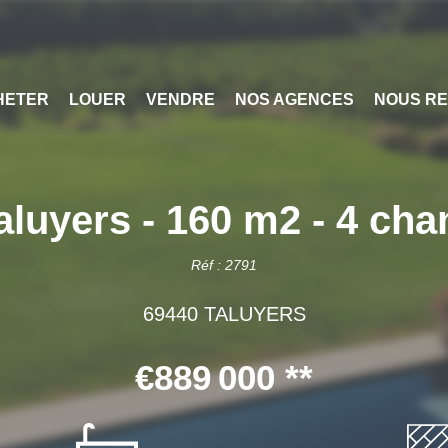
HETER
LOUER
VENDRE
NOS AGENCES
NOUS RE
Taluyers - 160 m2 - 4 ch
Réf : 2791
69440 TALUYERS
€889 000
**