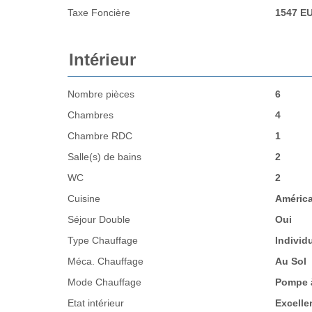
Taxe Foncière
1547 E
Intérieur
Nombre pièces
6
Chambres
4
Chambre RDC
1
Salle(s) de bains
2
WC
2
Cuisine
Améric
Séjour Double
Oui
Type Chauffage
Individ
Méca. Chauffage
Au Sol
Mode Chauffage
Pompe à
Etat intérieur
Excelle