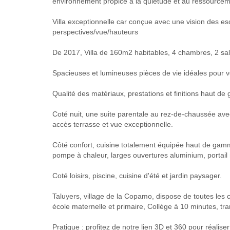
environnement propice à la quiétude et au ressourcem
Villa exceptionnelle car conçue avec une vision des e
perspectives/vue/hauteurs
De 2017, Villa de 160m2 habitables, 4 chambres, 2 sal
Spacieuses et lumineuses pièces de vie idéales pour vo
Qualité des matériaux, prestations et finitions haut d
Coté nuit, une suite parentale au rez-de-chaussée ave
accès terrasse et vue exceptionnelle.
Côté confort, cuisine totalement équipée haut de gamm
pompe à chaleur, larges ouvertures aluminium, portail
Coté loisirs, piscine, cuisine d'été et jardin paysager.
Taluyers, village de la Copamo, dispose de toutes le
école maternelle et primaire, Collège à 10 minutes, 
Pratique : profitez de notre lien 3D et 360 pour réalise