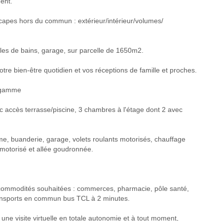
ent.
scapes hors du commun : extérieur/intérieur/volumes/
les de bains, garage, sur parcelle de 1650m2.
tre bien-être quotidien et vos réceptions de famille et proches.
e gamme
c accès terrasse/piscine, 3 chambres à l'étage dont 2 avec
e, buanderie, garage, volets roulants motorisés, chauffage
 motorisé et allée goudronnée.
s commodités souhaitées : commerces, pharmacie, pôle santé,
transports en commun bus TCL à 2 minutes.
r une visite virtuelle en totale autonomie et à tout moment,