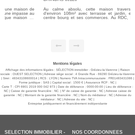
Au calme absolu, cette maison traversante est/ouest
d'environ 108m² avec terrasse et jardin, est à 800M du
centre bourg et ses commerces. Au RDC, la pièce de vie
d'environ 38m² avec cuisine équipée s'ouvre sur une belle
terrasse carrelée avec 2 grandes baies, et dispose d'un
accès au garage; il y a aussi une 1ère chambre, et une salle
d'eau/WC. A l'étage, le dégagement distribue 3 chambres
(dont 1 de 20 m²), chacune avec grand placard, une salle de
bains avec double vasque, et un WC. Chauffage PAC air/eau
par radiateurs. DPE A. Proximité du collège Georges
Charpak. Bus TCL ligne 11 pour métro Oullins à 5 min, et
ligne C22 pour métro Gorge de Loup à 10 min. Votre agence
Sélection Immobilier de Grézieu la Varenne àau 04 37 20 05
82.
Mentions légales
Affichage des informations légales : SÉLECTION immobilier - Grézieu-la-Varenne | Raison
sociale : OUEST SELECTION | Adresse siège social : 4 Grande Rue - 69290 Grézieu-la-Varenne
| Siret : 48343108600014 | RCS : LYON | Numero TVA Intracommunautaire : FR01483431086 |
Forme juridique : SAS | Capital social : 1500 € | Assurance RCP : NC |
Carte T : CPI 6901 2019 000 042 973 | Date de délivrance : 0000-00-00 | Lieu de délivrance :
NC | Caisse de garantie financière : NC. | N° de caisse de garantie : NC | Adresse caisse de
garantie : NC | Montant de la garantie financière : NC | Nom du médiateur : NC | Adresse du
médiateur : NC | Adresse du site : NC |
Entreprise juridiquement et financièrement indépendante
SÉLECTION IMMOBILIER -
NOS COORDONNÉES