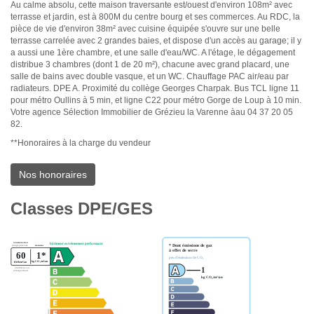
Au calme absolu, cette maison traversante est/ouest d'environ 108m² avec
terrasse et jardin, est à 800M du centre bourg et ses commerces. Au RDC, la
pièce de vie d'environ 38m² avec cuisine équipée s'ouvre sur une belle
terrasse carrelée avec 2 grandes baies, et dispose d'un accès au garage; il y
a aussi une 1ère chambre, et une salle d'eau/WC. A l'étage, le dégagement
distribue 3 chambres (dont 1 de 20 m²), chacune avec grand placard, une
salle de bains avec double vasque, et un WC. Chauffage PAC air/eau par
radiateurs. DPE A. Proximité du collège Georges Charpak. Bus TCL ligne 11
pour métro Oullins à 5 min, et ligne C22 pour métro Gorge de Loup à 10 min.
Votre agence Sélection Immobilier de Grézieu la Varenne àau 04 37 20 05
82.
**
Honoraires à la charge du vendeur
Nos honoraires
Classes DPE/GES