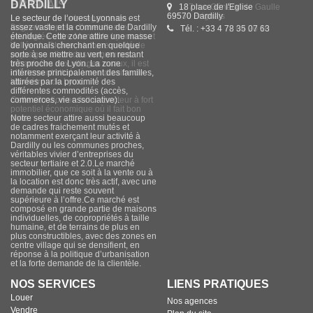
DARDILLY
18 place de l'Eglise
69570 Dardilly
Le secteur de l’ouest Lyonnais est
assez vaste et la commune de Dardilly
Tél. : +33 4 78 35 07 63
étendue. Cette zone attire une masse
de lyonnais cherchant en quelque
sorte à se mettre au vert, en restant
très proche de Lyon. La zone
intéresse principalement des familles,
attirées par la proximité des
différentes commodités (accès,
commerces, vie associative).
Notre secteur attire aussi beaucoup
de cadres fraichement mutés et
notamment exerçant leur activité à
Dardilly ou les communes proches,
véritables vivier d’entreprises du
secteur tertiaire et 2.0.Le marché
immobilier, que ce soit à la vente ou à
la location est donc très actif, avec une
demande qui reste souvent
supérieure à l’offre.Ce marché est
composé en grande partie de maisons
individuelles, de copropriétés à taille
humaine, et de terrains de plus en
plus constructibles, avec des zones en
centre village qui se densifient, en
réponse à la politique d’urbanisation
et la forte demande de la clientèle.
NOS SERVICES
LIENS PRATIQUES
Louer
Nos agences
Vendre